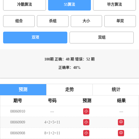
冷酷算法
55算法
毕方算法
组合
杀组
大小
单双
双项
双组
100期 正确：48 期 错误：52 期
正确率：48%
预测
走势
统计
期号
号码
预测
结果
08060910
---
小
---
08060909
4+2+5=11
小
中
08060908
8+1+2=11
小
中