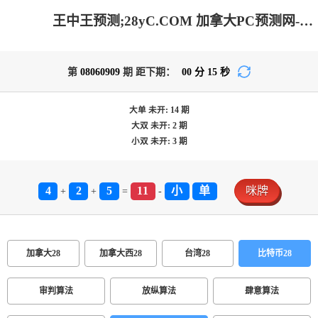
王中王预测;28yC.COM 加拿大PC预测网-加拿大2.8预测|pc28加拿大开奖结果查询_极致火热优质的免费预测
第
08060909
期 距下期：
00
分
15
秒
大单
未开:
14
期
大双
未开:
2
期
小双
未开:
3
期
4
2
5
11
小
单
咪牌
+
+
=
-
加拿大28
加拿大西28
台湾28
比特币28
审判算法
放纵算法
肆意算法