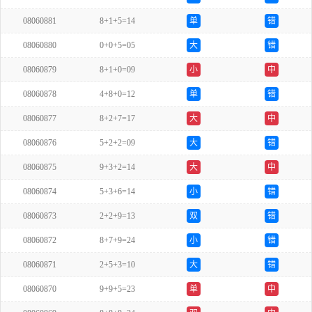
08060881
8+1+5=14
单
错
08060880
0+0+5=05
大
错
08060879
8+1+0=09
小
中
08060878
4+8+0=12
单
错
08060877
8+2+7=17
大
中
08060876
5+2+2=09
大
错
08060875
9+3+2=14
大
中
08060874
5+3+6=14
小
错
08060873
2+2+9=13
双
错
08060872
8+7+9=24
小
错
08060871
2+5+3=10
大
错
08060870
9+9+5=23
单
中