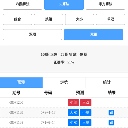
冷酷算法
55算法
毕方算法
组合
杀组
大小
单双
双项
双组
100期 正确：51 期 错误：49 期
正确率：51%
预测
走势
统计
期号
号码
预测
结果
08071200
---
小单
大双
---
08071199
5+8+4=17
大双
小单
错
08071198
7+1+6=14
小双
大单
错