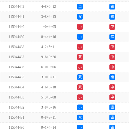
115044442
4+8+0=12
单
错
115044441
3+8+4=15
双
错
115044440
1+0+4=05
小
中
115044439
8+4+4=16
小
错
115044438
4+2+5=11
小
中
115044437
9+8+9=26
双
中
115044436
6+0+0=06
小
中
115044435
3+0+8=11
双
错
115044434
4+6+8=18
双
中
115044433
5+3+0=08
小
中
115044432
3+8+5=16
小
错
115044431
0+8+3=11
双
错
115044430
9+1+4=14
小
错