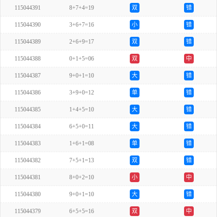
115044391
8+7+4=19
双
错
115044390
3+6+7=16
小
错
115044389
2+6+9=17
双
错
115044388
0+1+5=06
双
中
115044387
9+0+1=10
大
错
115044386
3+9+0=12
单
错
115044385
1+4+5=10
大
错
115044384
6+5+0=11
大
错
115044383
1+6+1=08
单
错
115044382
7+5+1=13
双
错
115044381
8+0+2=10
小
中
115044380
9+0+1=10
大
错
115044379
6+5+5=16
双
中