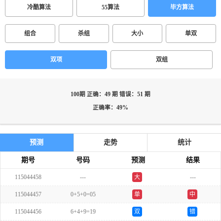
冷酷算法
55算法
毕方算法
组合
杀组
大小
单双
双项
双组
100期 正确：49 期 错误：51 期
正确率：49%
预测
走势
统计
期号
号码
预测
结果
115044458
---
大
---
115044457
0+5+0=05
单
中
115044456
6+4+9=19
双
错