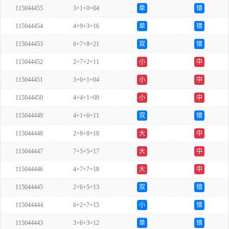
115044455
3+1+0=04
单
错
115044454
4+9+3=16
单
错
115044453
6+7+8=21
双
错
115044452
2+7+2=11
小
中
115044451
3+0+1=04
小
中
115044450
4+4+1=09
小
中
115044449
4+1+6=11
双
错
115044448
2+8+8=18
大
中
115044447
7+5+5=17
大
中
115044446
4+7+7=18
大
中
115044445
2+6+5=13
双
错
115044444
6+2+7=15
小
错
115044443
3+6+3=12
单
错