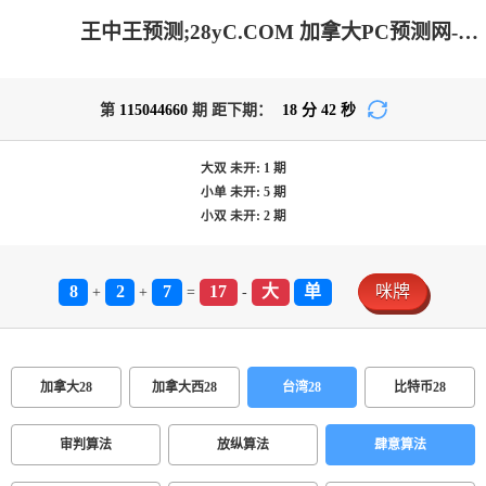
王中王预测;28yC.COM 加拿大PC预测网-加拿大2.8预测|pc28加拿大开奖结果查询_极致火热优质的免费预测
第
115044660
期 距下期：
18
分
42
秒
大双
未开:
1
期
小单
未开:
5
期
小双
未开:
2
期
8
2
7
17
大
单
咪牌
+
+
=
-
加拿大28
加拿大西28
台湾28
比特币28
审判算法
放纵算法
肆意算法