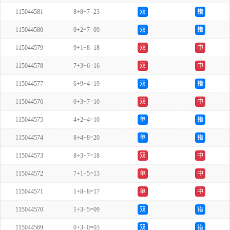
115044581
8+8+7=23
双
错
115044580
0+2+7=09
双
错
115044579
9+1+8=18
双
中
115044578
7+3+6=16
双
中
115044577
6+9+4=19
双
错
115044576
0+3+7=10
双
中
115044575
4+2+4=10
单
错
115044574
8+4+8=20
单
错
115044573
8+3+7=18
双
中
115044572
7+1+5=13
单
中
115044571
1+8+8=17
单
中
115044570
1+3+5=09
双
错
115044569
0+3+0=03
双
错