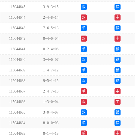
115044645
3+9+3=15
双
错
115044644
2+4+8=14
双
中
115044643
7+6+5=18
单
错
115044642
0+4+0=04
双
中
115044641
0+2+4=06
单
错
115044640
3+4+0=07
双
错
115044639
1+4+7=12
单
错
115044638
9+5+1=15
双
错
115044637
2+4+7=13
单
中
115044636
1+3+0=04
双
中
115044635
3+0+4=07
双
错
115044634
8+0+0=08
单
错
115044633
8+1+4=13
单
中