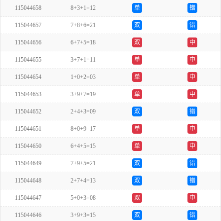
115044658
8+3+1=12
单
错
115044657
7+8+6=21
双
错
115044656
6+7+5=18
双
中
115044655
3+7+1=11
单
中
115044654
1+0+2=03
单
中
115044653
3+9+7=19
单
中
115044652
2+4+3=09
双
错
115044651
8+0+9=17
单
中
115044650
6+4+5=15
单
中
115044649
7+9+5=21
双
错
115044648
2+7+4=13
双
错
115044647
5+0+3=08
双
中
115044646
3+9+3=15
双
错