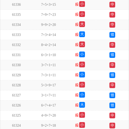
小
61336
7+5+3=15
殺
中
单
小
61335
7+9+7=23
殺
中
双
大
61334
9+9+2=20
殺
中
单
大
61333
7+3+4=14
殺
错
双
大
61332
8+4+2=14
殺
中
单
小
61331
6+3+1=10
殺
错
双
小
61330
3+7+1=11
殺
中
双
小
61329
7+3+1=11
殺
错
单
小
61328
5+3+9=17
殺
中
单
小
61327
3+1+7=11
殺
错
单
大
61326
6+7+4=17
殺
错
单
小
61325
4+9+7=20
殺
中
双
小
61324
9+2+7=18
殺
中