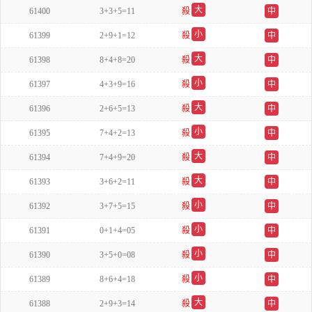
大
61400
3+3+5=11
殺
中
双
小
61399
2+9+1=12
殺
中
单
大
61398
8+4+8=20
殺
中
单
小
61397
4+3+9=16
殺
中
双
大
61396
2+6+5=13
殺
中
单
小
61395
7+4+2=13
殺
中
双
大
61394
7+4+9=20
殺
中
单
大
61393
3+6+2=11
殺
中
双
小
61392
3+7+5=15
殺
中
单
小
61391
0+1+4=05
殺
中
双
小
61390
3+5+0=08
殺
中
单
小
61389
8+6+4=18
殺
中
单
大
61388
2+9+3=14
殺
中