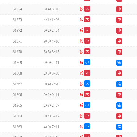
单
大
61374
3+4+3=10
殺
中
双
大
61373
4+1+1=06
殺
中
双
大
61372
0+2+2=04
殺
中
双
小
61371
9+3+4=16
殺
中
单
大
61370
5+5+5=15
殺
中
双
小
61369
9+0+2=11
殺
错
单
大
61368
2+3+3=08
殺
中
单
大
61367
9+4+7=20
殺
错
双
大
61366
0+2+9=11
殺
中
单
小
61365
2+3+2=07
殺
错
单
小
61364
8+4+5=17
殺
中
双
小
61363
4+0+7=11
殺
错
单