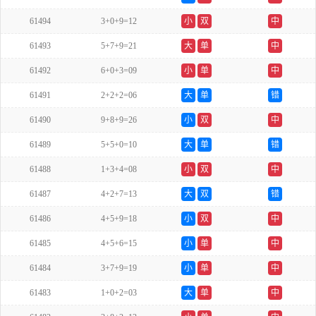
61494
3+0+9=12
小
双
中
61493
5+7+9=21
大
单
中
61492
6+0+3=09
小
单
中
61491
2+2+2=06
大
单
错
61490
9+8+9=26
小
双
中
61489
5+5+0=10
大
单
错
61488
1+3+4=08
小
双
中
61487
4+2+7=13
大
双
错
61486
4+5+9=18
小
双
中
61485
4+5+6=15
小
单
中
61484
3+7+9=19
小
单
中
61483
1+0+2=03
大
单
中